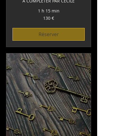
A COMPLETER PAR CECILE
1 h 15 min
130
130 €
euros
Réserver