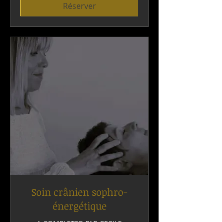
Réserver
Soin crânien sophro-
énergétique