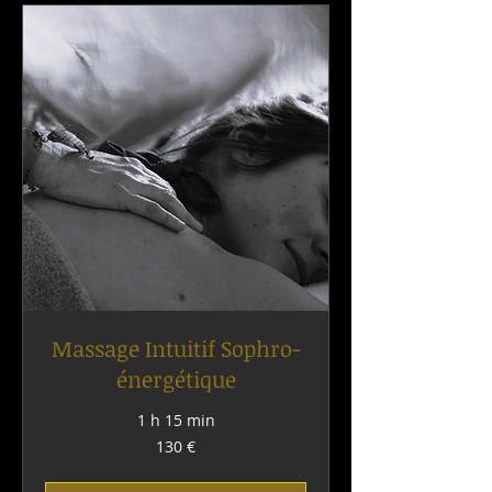
Massage Intuitif Sophro-
énergétique
1 h 15 min
130
130 €
euros