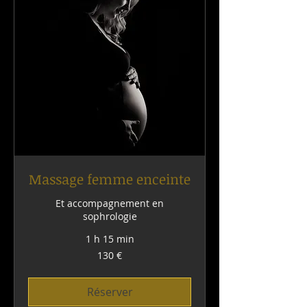
Massage femme enceinte
Et accompagnement en
sophrologie
1 h 15 min
130
130 €
euros
Réserver