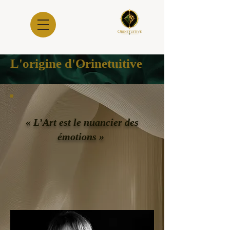
L'origine d'Orinetuitive
« L’Art est le nuancier des
émotions »​