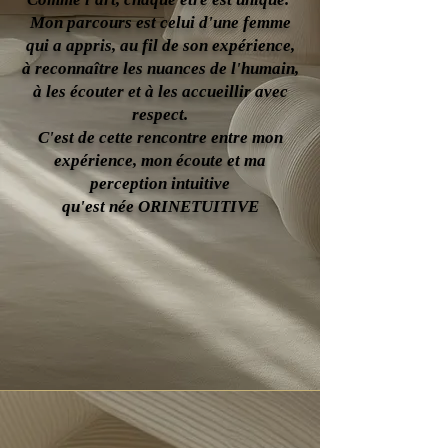
Mon parcours est celui d'une femme
qui a appris, au fil de son expérience,
à reconnaître les nuances de l'humain,
à les écouter et à les accueillir avec
respect.
C'est de cette rencontre entre mon
expérience, mon écoute et ma
perception intuitive
qu'est née ORINETUITIVE