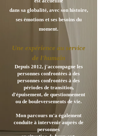
est accueillie
dans sa globalité, avec son histoire,
ses émotions et ses besoins du
moment.
Une expérience au service
de l'humain
Depuis 2012, j'accompagne les
personnes confrontées à des
personnes confrontées à des
périodes de transition,
d'épuisement, de questionnement
ou de bouleversements de vie.
Mon parcours m'a également
conduite à intervenir auprès de
personnes