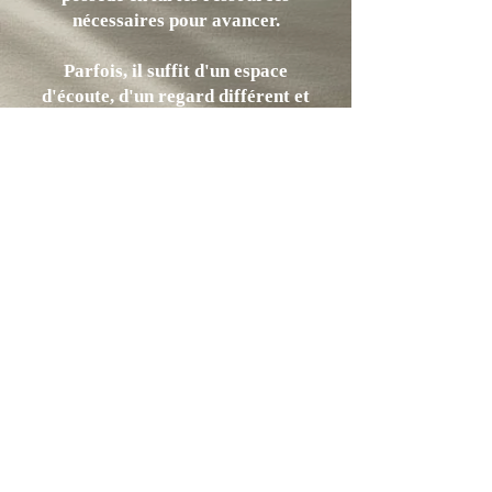
nécessaires pour avancer.
Parfois, il suffit d'un espace
d'écoute, d'un regard différent et
d'un accompagnement adapté pour
retrouver du sens, de la clarté et
renouer avec soi-même.
C'est cette expérience que je vous
propose de vivre à travers
Orinetuitive.
"Chaque rencontre est unique".
"Chaque accompagnement l'est
tout autant".