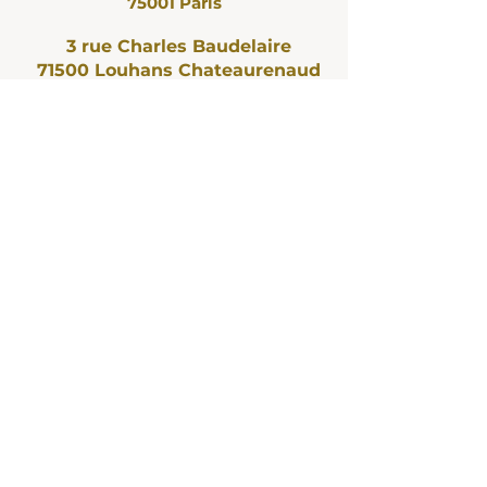
75001 Paris
3 rue Charles Baudelaire
71500 Louhans Chateaurenaud
Comment me contacter ?
contact@cecile-moureaujoly.fr
+336 19 01 27 06
À Propos
Conditions Générales de Vente
Charte de déontologie